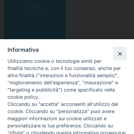
Informativa
Utilizziamo cookie o tecnologie simili per
Guida dello Studente 2018-19
finalità tecniche e, con il tuo consenso, anche per
altre finalità ("interazioni e funzionalità semplici",
condividi su:
"miglioramento dell'esperienza", "misurazione" e
F
T
L
P
W
T
E
P
"targeting e pubblicità") come specificato nella
a
w
i
i
h
e
m
r
cookie policy.
c
i
n
n
a
l
a
i
Cliccando su "accetta" acconsenti all'utilizzo dei
e
t
k
t
t
e
i
n
F
I
Y
SEGUICI SU
cookie. Cliccando su "personalizza" puoi avere
b
t
e
e
s
g
l
t
a
n
o
maggiori informazioni sui cookie utilizzati e
o
e
d
r
A
r
c
s
u
personalizzare le tue preferenze. Cliccando su
Pontificia Facoltà Teologica
o
r
I
e
p
a
e
t
T
"rifiuta" o chiudendo questa informativa proseguirai