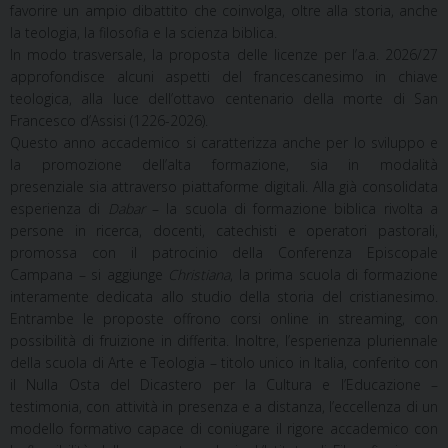
favorire un ampio dibattito che coinvolga, oltre alla storia, anche
la teologia, la filosofia e la scienza biblica.
In modo trasversale, la proposta delle licenze per l’a.a. 2026/27
approfondisce alcuni aspetti del francescanesimo in chiave
teologica, alla luce dell’ottavo centenario della morte di San
Francesco d’Assisi (1226-2026).
Questo anno accademico si caratterizza anche per lo sviluppo e
la promozione dell’alta formazione, sia in modalità
presenziale sia attraverso piattaforme digitali. Alla già consolidata
esperienza di
Dabar
– la scuola di formazione biblica rivolta a
persone in ricerca, docenti, catechisti e operatori pastorali,
promossa con il patrocinio della Conferenza Episcopale
Campana – si aggiunge
Christiana
, la prima scuola di formazione
interamente dedicata allo studio della storia del cristianesimo.
Entrambe le proposte offrono corsi online in streaming, con
possibilità di fruizione in differita. Inoltre, l’esperienza pluriennale
della scuola di Arte e Teologia – titolo unico in Italia, conferito con
il Nulla Osta del Dicastero per la Cultura e l’Educazione –
testimonia, con attività in presenza e a distanza, l’eccellenza di un
modello formativo capace di coniugare il rigore accademico con