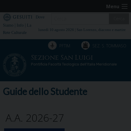
Skip
Menu
to
content
Dove
Cerca
|
|
Siamo
Info
La
lunedì 10 agosto 2026 |
San Lorenzo, diacono e martire
Rete Culturale
PFTIM
SEZ. S. TOMMASO
Sezione San Luigi
Pontificia Facoltà Teologica dell’Italia Meridionale
Guide dello Studente
A.A. 2026-27