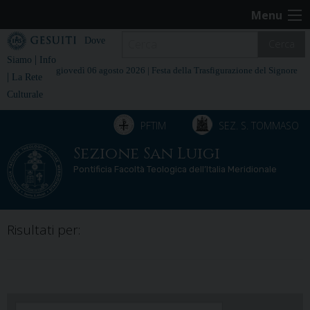
Skip
Menu
to
content
Dove
Cerca
|
Siamo
Info
giovedì 06 agosto 2026 |
Festa della Trasfigurazione del Signore
|
La Rete
Culturale
PFTIM
SEZ. S. TOMMASO
Sezione San Luigi
Pontificia Facoltà Teologica dell’Italia Meridionale
Risultati per: