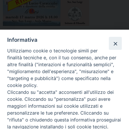
Informativa
condividi su:
F
T
L
P
W
T
E
P
Utilizziamo cookie o tecnologie simili per
a
w
i
i
h
e
m
r
finalità tecniche e, con il tuo consenso, anche per
c
i
n
n
a
l
a
i
altre finalità ("interazioni e funzionalità semplici",
e
t
k
t
t
e
i
n
"miglioramento dell'esperienza", "misurazione" e
b
t
e
e
s
g
l
t
1
Pagina successiva »
"targeting e pubblicità") come specificato nella
o
e
d
r
A
r
cookie policy.
o
r
I
e
p
a
Cliccando su "accetta" acconsenti all'utilizzo dei
k
n
s
p
m
F
I
Y
SEGUICI SU
cookie. Cliccando su "personalizza" puoi avere
t
a
n
o
maggiori informazioni sui cookie utilizzati e
c
s
u
personalizzare le tue preferenze. Cliccando su
Pontificia Facoltà Teologica
e
t
T
"rifiuta" o chiudendo questa informativa proseguirai
dell’Italia Meridionale
b
a
u
la navigazione installando i soli cookie tecnici.