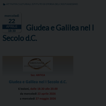
b
t
e
e
s
g
l
t
ATTIVITÀ CULTURALI
,
ISTITUTO DI STORIA DEL CRISTIANESIMO
o
e
d
r
A
r
o
r
I
e
p
a
mercoledì
k
n
s
p
m
22
t
Giudea e Galilea nel I
APRILE
18:30
Secolo d.C.