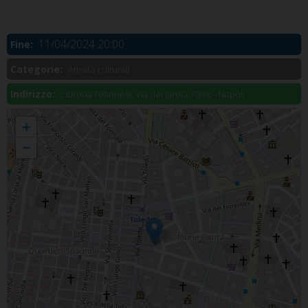
11/04/2024 20:00
Fine:
Categorie:
Attività culturali
Indirizzo:
Libreria Feltrinelli, Via dei Greci 70/76 - Napoli
Presentazione del libro "Don Peppino Diana"
+
−