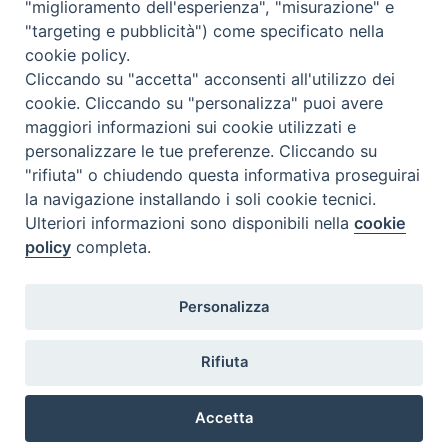
"miglioramento dell'esperienza", "misurazione" e
"targeting e pubblicità") come specificato nella
cookie policy.
Cliccando su "accetta" acconsenti all'utilizzo dei
F
I
Y
SEGUICI SU
cookie. Cliccando su "personalizza" puoi avere
a
n
o
maggiori informazioni sui cookie utilizzati e
c
s
u
personalizzare le tue preferenze. Cliccando su
Pontificia Facoltà Teologica
e
t
T
"rifiuta" o chiudendo questa informativa proseguirai
dell’Italia Meridionale
b
a
u
la navigazione installando i soli cookie tecnici.
Sezione San Luigi
o
g
b
Ulteriori informazioni sono disponibili nella
cookie
o
r
e
policy
completa.
k
a
m
Personalizza
Via F. Petrarca, 115 - 80122 Napoli
Rifiuta
Segreteria della Sezione 081/2460276-
277-278
Accetta
segreteria.sl@pftim.it