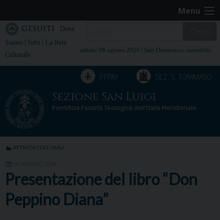
Skip
Menu
to
content
Dove
Cerca
|
|
Siamo
Info
La Rete
sabato 08 agosto 2026 |
San Domenico, sacerdote
Culturale
PFTIM
SEZ. S. TOMMASO
Sezione San Luigi
Pontificia Facoltà Teologica dell’Italia Meridionale
ATTIVITÀ CULTURALI
16 FEBBRAIO 2024
Presentazione del libro “Don
Peppino Diana”