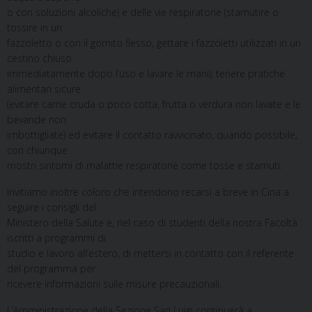
o con soluzioni alcoliche) e delle vie respiratorie (starnutire o
tossire in un
fazzoletto o con il gomito flesso, gettare i fazzoletti utilizzati in un
cestino chiuso
immediatamente dopo l’uso e lavare le mani); tenere pratiche
alimentari sicure
(evitare carne cruda o poco cotta, frutta o verdura non lavate e le
bevande non
imbottigliate) ed evitare il contatto ravvicinato, quando possibile,
con chiunque
mostri sintomi di malattie respiratorie come tosse e starnuti.
Invitiamo inoltre coloro che intendono recarsi a breve in Cina a
seguire i consigli del
Ministero della Salute e, nel caso di studenti della nostra Facoltà
iscritti a programmi di
studio e lavoro all’estero, di mettersi in contatto con il referente
del programma per
ricevere informazioni sulle misure precauzionali.
L’Amministrazione della Sezione San Luigi continuerà a