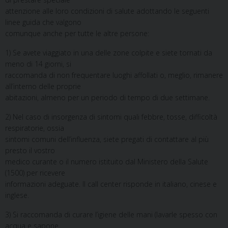
attenzione alle loro condizioni di salute adottando le seguenti
linee guida che valgono
comunque anche per tutte le altre persone:
1) Se avete viaggiato in una delle zone colpite e siete tornati da
meno di 14 giorni, si
raccomanda di non frequentare luoghi affollati o, meglio, rimanere
all’interno delle proprie
abitazioni, almeno per un periodo di tempo di due settimane.
2) Nel caso di insorgenza di sintomi quali febbre, tosse, difficoltà
respiratorie, ossia
sintomi comuni dell’influenza, siete pregati di contattare al più
presto il vostro
medico curante o il numero istituito dal Ministero della Salute
(1500) per ricevere
informazioni adeguate. Il call center risponde in italiano, cinese e
inglese.
3) Si raccomanda di curare l’igiene delle mani (lavarle spesso con
acqua e sapone