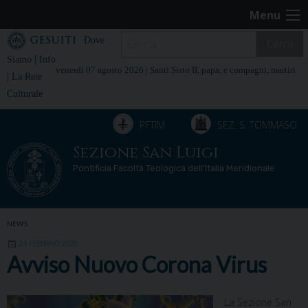
Skip
Menu
to
content
Dove
Cerca
|
Siamo
Info
venerdì 07 agosto 2026 |
Santi Sisto II, papa, e compagni, martiri
|
La Rete
Culturale
PFTIM
SEZ. S. TOMMASO
Sezione San Luigi
Pontificia Facoltà Teologica dell’Italia Meridionale
NEWS
24 FEBBRAIO 2020
Avviso Nuovo Corona Virus
La Sezione San