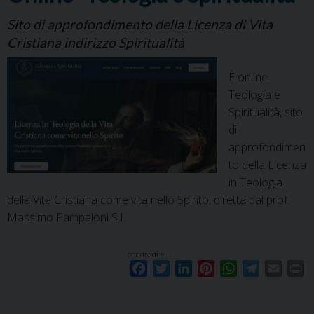
Sito di approfondimento della Licenza di Vita
Cristiana indirizzo Spiritualità
È online
Teologia e
Spiritualità, sito
di
approfondimen
to della Licenza
in Teologia
della Vita Cristiana come vita nello Spirito, diretta dal prof.
Massimo Pampaloni S.I.
condividi su:
F
T
L
P
W
T
E
P
a
w
i
i
h
e
m
r
c
i
n
n
a
l
a
i