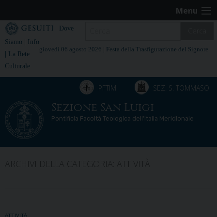
Skip
Menu
to
content
Dove
Cerca
|
Siamo
Info
giovedì 06 agosto 2026 |
Festa della Trasfigurazione del Signore
|
La Rete
Culturale
PFTIM
SEZ. S. TOMMASO
Sezione San Luigi
Pontificia Facoltà Teologica dell’Italia Meridionale
ARCHIVI DELLA CATEGORIA:
ATTIVITÀ
ATTIVITÀ