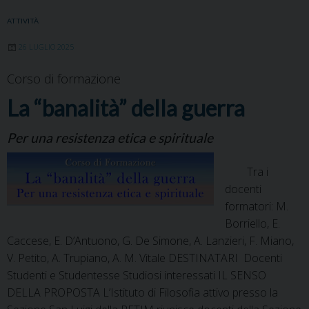
e
t
k
t
t
e
i
n
b
t
e
e
s
g
l
t
ATTIVITÀ
o
e
d
r
A
r
26 LUGLIO 2025
o
r
I
e
p
a
k
n
s
p
m
Corso di formazione
t
La “banalità” della guerra
Per una resistenza etica e spirituale
Tra i
docenti
formatori: M.
Borriello, E.
Caccese, E. D’Antuono, G. De Simone, A. Lanzieri, F. Miano,
V. Petito, A. Trupiano, A. M. Vitale DESTINATARI Docenti
Studenti e Studentesse Studiosi interessati IL SENSO
DELLA PROPOSTA L’Istituto di Filosofia attivo presso la