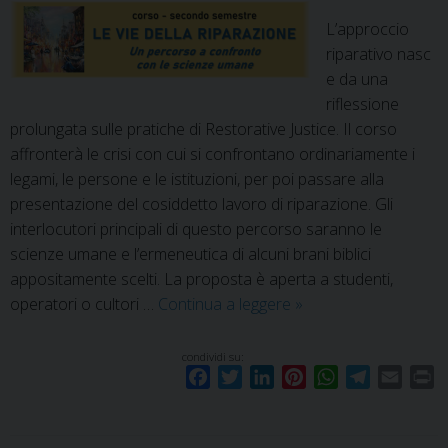
L’approccio
riparativo nasc
e da una
riflessione
prolungata sulle pratiche di Restorative Justice. Il corso
affronterà le crisi con cui si confrontano ordinariamente i
legami, le persone e le istituzioni, per poi passare alla
presentazione del cosiddetto lavoro di riparazione. Gli
interlocutori principali di questo percorso saranno le
scienze umane e l’ermeneutica di alcuni brani biblici
appositamente scelti. La proposta è aperta a studenti,
Le
operatori o cultori …
Continua a leggere
»
vie
della
condividi su:
F
T
L
P
W
T
E
P
riparazione
a
w
i
i
h
e
m
r
c
i
n
n
a
l
a
i