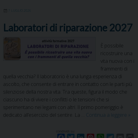
7 LUGLIO 2026
Laboratori di riparazione 2027
È possibile
ricostruire una
vita nuova con i
frammenti di
quella vecchia? Il laboratorio è una lunga esperienza di
ascolto, che consente di entrare in contatto con le parti più
silenziose della nostra vita. Tra queste, figura il modo che
ciascuno ha di vivere i conflitti o le tensioni che si
sperimentano nei legami con altri. Il primo pomeriggio è
Labo
dedicato all’esercizio del sentire. La …
Continua a leggere
»
di
ripa
condividi su:
F
T
L
P
W
T
E
P
202