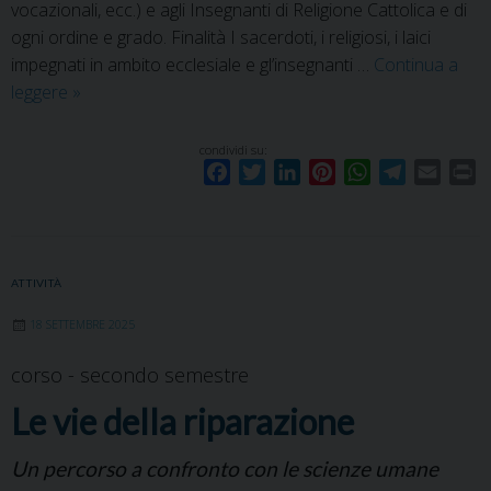
vocazionali, ecc.) e agli Insegnanti di Religione Cattolica e di
ogni ordine e grado. Finalità I sacerdoti, i religiosi, i laici
impegnati in ambito ecclesiale e gl’insegnanti …
Continua a
La
leggere
»
relazione
di
condividi su:
F
T
L
P
W
T
E
P
aiuto
a
w
i
i
h
e
m
r
in
c
i
n
n
a
l
a
i
ambito
e
t
k
t
t
e
i
n
ecclesiale
b
t
e
e
s
g
l
t
2026-
ATTIVITÀ
o
e
d
r
A
r
2028
18 SETTEMBRE 2025
o
r
I
e
p
a
k
n
s
p
m
corso - secondo semestre
t
Le vie della riparazione
Un percorso a confronto con le scienze umane