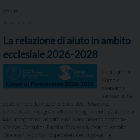
e
t
k
t
t
e
i
n
b
t
e
e
s
g
l
t
ATTIVITÀ
o
e
d
r
A
r
24 GIUGNO 2026
o
r
I
e
p
a
k
n
s
p
m
La relazione di aiuto in ambito
t
ecclesiale 2026-2028
Destinatari Il
Corso è
riservato a
seminaristi dal
sesto anno di formazione, Sacerdoti, Religiosi/e,
Consacrati/e impegnati nell’accompagnamento pastorale, a
laici impegnati nell’ascolto e nell’orientamento pastorale
(Caritas, Consultori Familiari Diocesani, Centri di Ascolto
Diocesani, Volontari Ospedalieri, Centri giovanili e