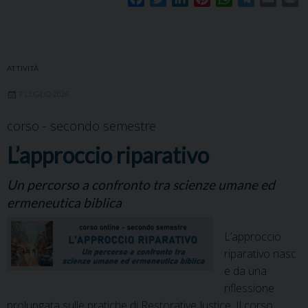
a
w
i
i
h
e
m
r
c
i
n
n
a
l
a
i
e
t
k
t
t
e
i
n
b
t
e
e
s
g
l
t
ATTIVITÀ
o
e
d
r
A
r
7 LUGLIO 2026
o
r
I
e
p
a
k
n
s
p
m
corso - secondo semestre
t
L’approccio riparativo
Un percorso a confronto tra scienze umane ed
ermeneutica biblica
L’approccio
riparativo nasc
e da una
riflessione
prolungata sulle pratiche di Restorative Justice. Il corso