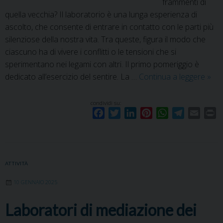
frammenti di
quella vecchia? Il laboratorio è una lunga esperienza di
ascolto, che consente di entrare in contatto con le parti più
silenziose della nostra vita. Tra queste, figura il modo che
ciascuno ha di vivere i conflitti o le tensioni che si
sperimentano nei legami con altri. Il primo pomeriggio è
Labo
dedicato all’esercizio del sentire. La …
Continua a leggere
»
di
ripa
condividi su:
F
T
L
P
W
T
E
P
202
a
w
i
i
h
e
m
r
c
i
n
n
a
l
a
i
e
t
k
t
t
e
i
n
b
t
e
e
s
g
l
t
ATTIVITÀ
o
e
d
r
A
r
10 GENNAIO 2025
o
r
I
e
p
a
k
n
s
p
m
Laboratori di mediazione dei
t