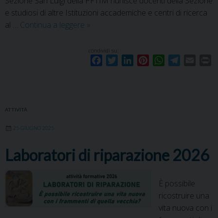
Sezione San Luigi della PFTIM riunisce docenti della Sezione
e studiosi di altre Istituzioni accademiche e centri di ricerca
La
al …
Continua a leggere
»
“banalità”
della
condividi su:
F
T
L
P
W
T
E
P
guerra
a
w
i
i
h
e
m
r
c
i
n
n
a
l
a
i
e
t
k
t
t
e
i
n
b
t
e
e
s
g
l
t
ATTIVITÀ
o
e
d
r
A
r
25 GIUGNO 2025
o
r
I
e
p
a
k
n
s
p
m
Laboratori di riparazione 2026
t
È possibile
ricostruire una
vita nuova con i