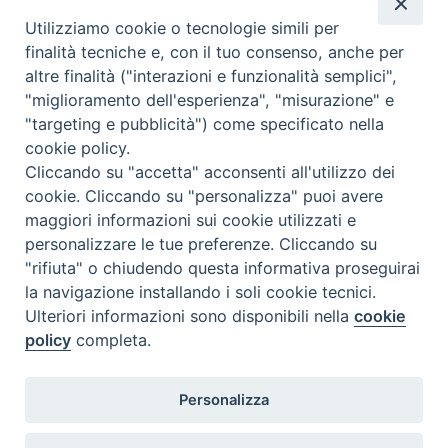
F
T
L
P
W
T
E
P
dei
Utilizziamo cookie o tecnologie simili per
a
w
i
i
h
e
m
r
conflitti
finalità tecniche e, con il tuo consenso, anche per
c
i
n
n
a
l
a
i
altre finalità ("interazioni e funzionalità semplici",
e
t
k
t
t
e
i
n
"miglioramento dell'esperienza", "misurazione" e
b
t
e
e
s
g
l
t
1
Pagina successiva »
"targeting e pubblicità") come specificato nella
o
e
d
r
A
r
cookie policy.
o
r
I
e
p
a
Cliccando su "accetta" acconsenti all'utilizzo dei
k
n
s
p
m
F
I
Y
SEGUICI SU
cookie. Cliccando su "personalizza" puoi avere
t
a
n
o
maggiori informazioni sui cookie utilizzati e
c
s
u
personalizzare le tue preferenze. Cliccando su
Pontificia Facoltà Teologica
e
t
T
"rifiuta" o chiudendo questa informativa proseguirai
dell’Italia Meridionale
b
a
u
la navigazione installando i soli cookie tecnici.
Sezione San Luigi
o
g
b
Ulteriori informazioni sono disponibili nella
cookie
o
r
e
policy
completa.
k
a
m
Personalizza