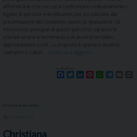
affronterà le crisi con cui si confrontano ordinariamente i
legami, le persone e le istituzioni, per poi passare alla
presentazione del cosiddetto lavoro di riparazione. Gli
interlocutori principali di questo percorso saranno le
scienze umane e l’ermeneutica di alcuni brani biblici
appositamente scelti. La proposta è aperta a studenti,
L’approccio
operatori o cultori …
Continua a leggere
»
riparativo
condividi su:
F
T
L
P
W
T
E
P
a
w
i
i
h
e
m
r
c
i
n
n
a
l
a
i
e
t
k
t
t
e
i
n
b
t
e
e
s
g
l
t
ATTIVITÀ
,
AVVISI
,
NEWS
o
e
d
r
A
r
24 GIUGNO 2026
o
r
I
e
p
a
k
n
s
p
m
Christiana
t