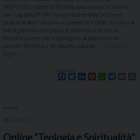
PROPOSTA L’Istituto di Filosofia attivo presso la Sezione
San Luigi della PFTIM riunisce docenti della Sezione e
studiosi di altre Istituzioni accademiche e centri di ricerca al
fine di garantire uno spazio di confronto e di ricerca
filosofica su temi che si impongono all’attenzione del
pensiero filosofico e del dibattito culturale. …
Continua a
Quello
leggere
»
che
resta
condividi su:
F
T
L
P
W
T
E
P
dell’umano
a
w
i
i
h
e
m
r
c
i
n
n
a
l
a
i
e
t
k
t
t
e
i
n
b
t
e
e
s
g
l
t
ATTIVITÀ
o
e
d
r
A
r
24 GIUGNO 2026
o
r
I
e
p
a
k
n
s
p
m
Online “Teologia e Spiritualità”
t