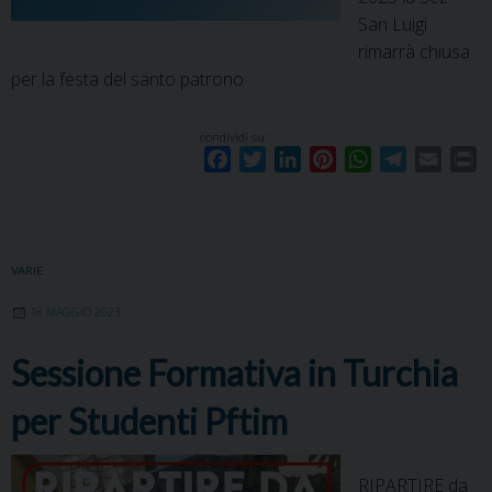
San Luigi
rimarrà chiusa
per la festa del santo patrono
condividi su:
F
T
L
P
W
T
E
P
a
w
i
i
h
e
m
r
c
i
n
n
a
l
a
i
e
t
k
t
t
e
i
n
b
t
e
e
s
g
l
t
VARIE
o
e
d
r
A
r
18 MAGGIO 2023
o
r
I
e
p
a
k
n
s
p
m
Sessione Formativa in Turchia
t
per Studenti Pftim
RIPARTIRE da