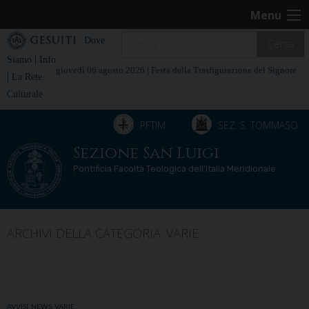
Skip
Menu
to
content
Dove
Cerca
|
Siamo
Info
giovedì 06 agosto 2026 |
Festa della Trasfigurazione del Signore
|
La Rete
Culturale
PFTIM
SEZ. S. TOMMASO
Sezione San Luigi
Pontificia Facoltà Teologica dell’Italia Meridionale
ARCHIVI DELLA CATEGORIA:
VARIE
AVVISI
,
NEWS
,
VARIE