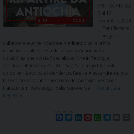
ANTIOCHIA dal
6 al 12
novembre 2023
Per riflettere
e pregare
sull’attuale evangelizzazione meditando sulla prima,
ripartendo dalla Chiesa della svolta: Antiochia In
collaborazione con la Specializzazione in Teologia
Fondamentale della PFTIM – Sez. San Luigi di Napoli Il
corso verrà svolto a Iskenderun, l’antica Alessandretta, ora
la sede del Vicariato apostolico dell’Anatolia. Verranno
trattati i temi del dialogo, della convivenza, …
Continua a
Sessione
leggere
»
Formativa
in
condividi su:
F
T
L
P
W
T
E
P
Turchia
a
w
i
i
h
e
m
r
per
c
i
n
n
a
l
a
i
Studenti