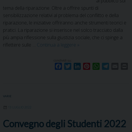
al pubblico sul
tema della riparazione. Oltre a offrire spunti di
sensibilizzazione relativi al problema del conflitto e della
riparazione, le iniziative offriranno anche strumenti teorici e
pratici. La riparazione si inserisce nel solco tracciato dalla
più ampia riflessione sulla giustizia sociale, che ci spinge a
Verso
riflettere sulle …
Continua a leggere
»
una
cultura
condividi su:
F
T
L
P
W
T
E
P
della
a
w
i
i
h
e
m
r
riparazione
c
i
n
n
a
l
a
i
e
t
k
t
t
e
i
n
b
t
e
e
s
g
l
t
VARIE
o
e
d
r
A
r
13 LUGLIO 2022
o
r
I
e
p
a
k
n
s
p
m
Convegno degli Studenti 2022
t