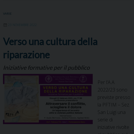
e
t
k
t
t
e
i
n
Pftim
b
t
e
e
s
g
l
t
VARIE
o
e
d
r
A
r
23 NOVEMBRE 2022
o
r
I
e
p
a
k
n
s
p
m
Verso una cultura della
t
riparazione
Iniziative formative per il pubblico
Per l’A.A.
2022/23 sono
previste presso
la PFTIM – Sez.
San Luigi una
serie di
iniziative rivolte