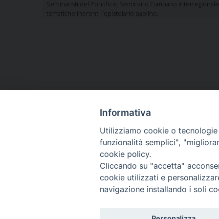
Seminaristi del Pontificio Seminario Campano Interregionale d
tematiche inerenti l’epistolario paolino.
«
Annuario Accademico 2017-18
Informativa
Utilizziamo cookie o tecnologie s
funzionalità semplici", "miglior
cookie policy.
Cliccando su "accetta" acconsent
cookie utilizzati e personalizza
navigazione installando i soli co
Pontificia Facoltà
dell’Italia M
Sezione Sa
Personalizza