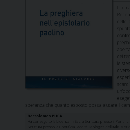
Il tem
Recent
delle 
spunto
confro
preghi
aperta
del te
le ste
divers
esperi
scardi
un’occ
eseget
speranza che quanto esposto possa aiutare il cammin
Bartolomeo PUCA
Ha conseguito la Licenza in Sacra Scrittura presso il Pontifici
Scrittura presso la Pontificia Facoltà Teologica dell’Italia Me