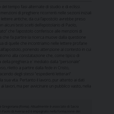
del tempo fasi alternate di studio e di eclissi.
nzioni di preghiere ricorrenti nelle sezioni iniziali
e lettere antiche, da cui l’apostolo avrebbe preso
alcuni testi scelti dell’epistolario di Paolo,
cato” che l’apostolo conferisce alle menzioni di
a che fa partire la ricerca muove dalla questione
ua di quelle che incontriamo nelle lettere profane
all’apostolo, ponendo attenzione al contesto in cui
intorno alla constatazione che, come tipico di
a della preghiera e` mediato dalla “personale”
o, riletto a partire dalla fede in Cristo,
acendo degli stessi “espedienti letterari”
ua vita. Pertanto il lavoro, pur attento ai dati
i ai lavori, ma per avvicinare un pubblico vasto, nella
sità Gregoriana (Roma). Attualmente è associato di Sacra
e San Paolo di Aversa ed è impegnato nella formazione dei