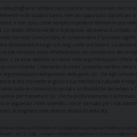
a della preghiera nell’epistolario paolino ha conosciuto nel corso 
emente molti studiosi hanno ritenuto opportuno classificare le me
lettere, e non solo, come semplici espedienti letterari in uso nell
. Lo studio offerto nel libro si propone, attraverso il contatto con 
ntati con testi coevi profani, di comprendere il “possibile signifi
era disseminate in lungo e in largo nelle sue lettere. La domand
 se tali menzioni siano effettivamente da considerare alla streg
mpo, o se esse abbiano un rilievo nelle argomentazioni offerte d
sse sono inserite. L’elemento di novita` presente nel libro verte 
e argomentazioni dell’apostolo delle genti, cio` che egli comunic
enza di vita che mette in gioco il suo retroterra culturale e religios
nando tutte le convenzioni sociali e scritturistiche del tempo, e f
asione per tramettere cio` che ha profondamente trasformato la s
ici e seguendo criteri scientifici, non e` pensato per i soli addett
o di preghiera nelle diverse situazioni della vita.
o Istituto Biblico e il Dottorato in Teologia Biblica presso la Pontificia Univer
ridionale – sez. S. Luigi –, insegna nell’Istituto Superiore di Scienze religios