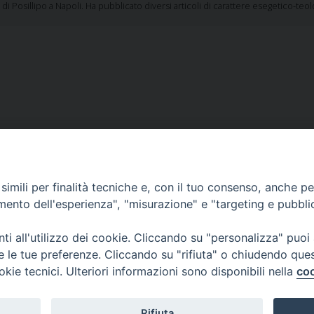
i Posillipo a Napoli. Ha pubblicato diversi articoli di carattere esegetico-teo
imili per finalità tecniche e, con il tuo consenso, anche per 
amento dell'esperienza", "misurazione" e "targeting e pubbli
F
I
Y
SEGUICI SU
i all'utilizzo dei cookie. Cliccando su "personalizza" puoi
a
n
o
re le tue preferenze. Cliccando su "rifiuta" o chiudendo que
c
s
u
okie tecnici. Ulteriori informazioni sono disponibili nella
coo
 Teologica
Via F. Petrarca, 115 - 80122 Nap
e
t
T
eridionale
Segreteria della Sezione 081/
b
a
u
n Luigi
Rifiuta