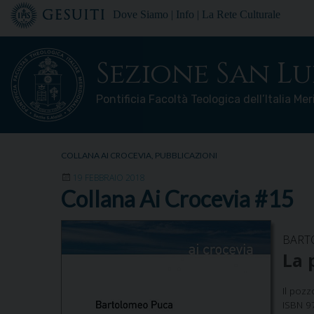
Skip
Dove Siamo
|
Info
|
La Rete Culturale
to
content
Sezione San Lu
Pontificia Facoltà Teologica dell’Italia Me
COLLANA AI CROCEVIA
,
PUBBLICAZIONI
19 FEBBRAIO 2018
Collana Ai Crocevia #15
BART
La 
Il pozz
ISBN 