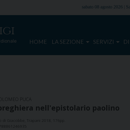
sabato 08 agosto 2026 |
S
igi
ridionale
HOME
LA SEZIONE
SERVIZI
D
OLOMEO PUCA
preghiera nell'epistolario paolino
o di Giacobbe, Trapani 2018, 176pp.
9788861246935