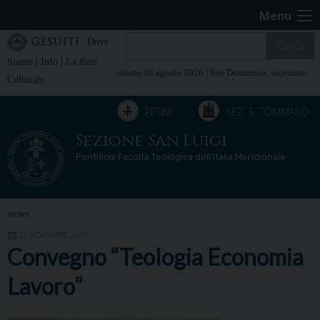
Skip
Menu
to
content
Dove
Cerca
|
|
Siamo
Info
La Rete
sabato 08 agosto 2026 |
San Domenico, sacerdote
Culturale
PFTIM
SEZ. S. TOMMASO
Sezione San Luigi
Pontificia Facoltà Teologica dell’Italia Meridionale
NEWS
21 NOVEMBRE 2019
Convegno “Teologia Economia
Lavoro”