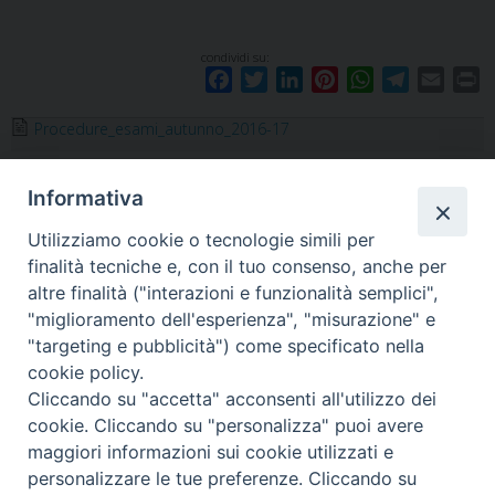
condividi su:
F
T
L
P
W
T
E
P
a
w
i
i
h
e
m
r
Procedure_esami_autunno_2016-17
c
i
n
n
a
l
a
i
e
t
k
t
t
e
i
n
b
t
e
e
s
g
l
t
Informativa
o
e
d
r
A
r
o
r
I
e
p
a
Utilizziamo cookie o tecnologie simili per
k
n
s
p
m
«
Guida dello Studente 2017-
Annuario Accademico 2016-
finalità tecniche e, con il tuo consenso, anche per
t
18
17
»
altre finalità ("interazioni e funzionalità semplici",
"miglioramento dell'esperienza", "misurazione" e
"targeting e pubblicità") come specificato nella
cookie policy.
Cliccando su "accetta" acconsenti all'utilizzo dei
F
I
Y
SEGUICI SU
cookie. Cliccando su "personalizza" puoi avere
a
n
o
maggiori informazioni sui cookie utilizzati e
c
s
u
personalizzare le tue preferenze. Cliccando su
Pontificia Facoltà Teologica