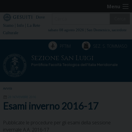
Skip
Menu
to
content
Dove
Cerca
|
|
Siamo
Info
La Rete
sabato 08 agosto 2026 |
San Domenico, sacerdote
Culturale
PFTIM
SEZ. S. TOMMASO
Sezione San Luigi
Pontificia Facoltà Teologica dell’Italia Meridionale
AVVISI
28 NOVEMBRE 2016
Esami inverno 2016-17
Pubblicate le procedure per gli esami della sessione
invernale A.A. 2016-17