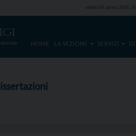
sabato 08 agosto 2026 |
S
igi
ridionale
HOME
LA SEZIONE
SERVIZI
D
issertazioni