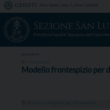
Skip
Dove Siamo
|
Info
|
La Rete Culturale
to
content
Sezione San Lu
Pontificia Facoltà Teologica dell’Italia Me
DOCUMENTI
31 MAGGIO 2022
Modello frontespizio per d
Modello_frontespizio_per_Dissertazioni