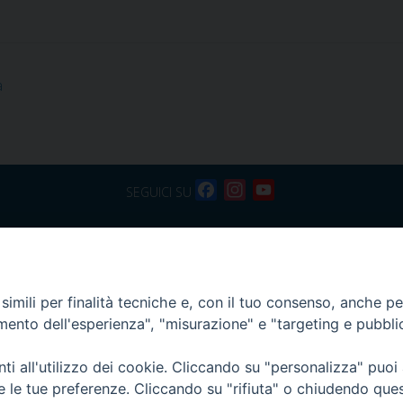
à
F
I
Y
SEGUICI SU
a
n
o
c
s
u
 Teologica
Via F. Petrarca, 115 - 80122 Nap
e
t
T
eridionale
Segreteria della Sezione 081/
b
a
u
n Luigi
segreteria.sl@pftim.it
o
g
b
imili per finalità tecniche e, con il tuo consenso, anche per 
o
r
e
amento dell'esperienza", "misurazione" e "targeting e pubbli
k
a
m
i all'utilizzo dei cookie. Cliccando su "personalizza" puoi
re le tue preferenze. Cliccando su "rifiuta" o chiudendo que