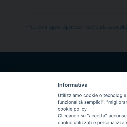
«
Pulsioni e legami. Approcci filosofici alla sessualit
Pontificia Facoltà
dell’Italia M
Informativa
Sezione Sa
Utilizziamo cookie o tecnologie s
funzionalità semplici", "miglior
cookie policy.
Cliccando su "accetta" acconsent
cookie utilizzati e personalizza