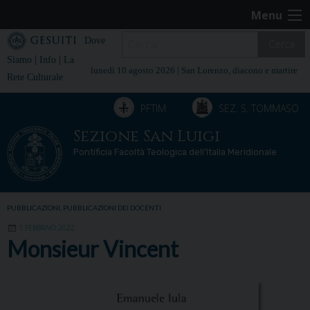
Skip
Menu
to
content
Dove
Cerca
|
|
Siamo
Info
La
lunedì 10 agosto 2026 |
San Lorenzo, diacono e martire
Rete Culturale
PFTIM
SEZ. S. TOMMASO
Sezione San Luigi
Pontificia Facoltà Teologica dell’Italia Meridionale
PUBBLICAZIONI
,
PUBBLICAZIONI DEI DOCENTI
1 FEBBRAIO 2022
Monsieur Vincent