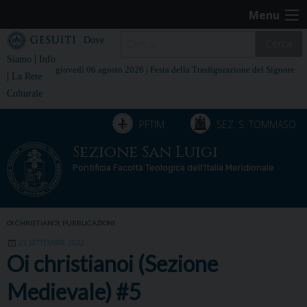
Skip
Menu
to
content
Dove
Cerca
|
Siamo
Info
giovedì 06 agosto 2026 |
Festa della Trasfigurazione del Signore
|
La Rete
Culturale
PFTIM
SEZ. S. TOMMASO
Sezione San Luigi
Pontificia Facoltà Teologica dell’Italia Meridionale
OI CHRISTIANOI
,
PUBBLICAZIONI
23 SETTEMBRE 2022
Oi christianoi (Sezione
Medievale) #5