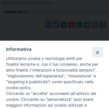
fondamentali chiude il lavoro.
Erminio GALLO
condividi su:
F
T
L
P
W
T
E
P
a
w
i
i
h
e
m
r
c
i
n
n
a
l
a
i
e
t
k
t
t
e
i
n
b
t
e
e
s
g
l
t
Informativa
o
e
d
r
A
r
«
Allerta Meteo
Comunicazione del Vice
Utilizziamo cookie o tecnologie simili per
o
r
I
e
p
a
Presdie per l’iscrizione al
finalità tecniche e, con il tuo consenso, anche per
k
n
s
p
m
Tirocinio
»
altre finalità ("interazioni e funzionalità semplici",
t
"miglioramento dell'esperienza", "misurazione" e
"targeting e pubblicità") come specificato nella
cookie policy.
Cliccando su "accetta" acconsenti all'utilizzo dei
F
I
Y
SEGUICI SU
cookie. Cliccando su "personalizza" puoi avere
a
n
o
maggiori informazioni sui cookie utilizzati e