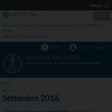
Skip
Menu
to
content
Dove
Cerca
domenica 09 agosto 2026 |
Santa Teresa Benedetta della Croce (Edith) Stein,
vergine
|
|
Siamo
Info
La Rete Culturale
PFTIM
SEZ. S. TOMMASO
Sezione San Luigi
Pontificia Facoltà Teologica dell’Italia Meridionale
AVVISI
28 LUGLIO 2016
Settembre 2016