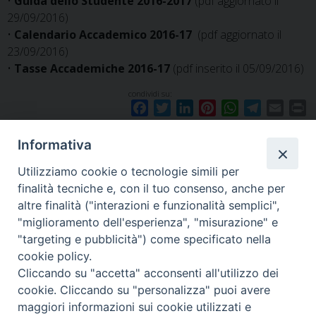
•
Guida dello Studente 2016-2017
(pdf aggiornato il
29/09/2016)
•
Calendario Accademico 2016-17
(pdf aggiornato il
23/09/2016)
•
Tasse Accademiche 2016-17
(pdf inserito il 05/09/2016)
condividi su:
F
T
L
P
W
T
E
P
a
w
i
i
h
e
m
r
c
i
n
n
a
l
a
i
Informativa
e
t
k
t
t
e
i
n
Utilizziamo cookie o tecnologie simili per
b
t
e
e
s
g
l
t
finalità tecniche e, con il tuo consenso, anche per
o
e
d
r
A
r
«
Collana Ai Crocevia #12
20 ottobre 2016
»
altre finalità ("interazioni e funzionalità semplici",
o
r
I
e
p
a
"miglioramento dell'esperienza", "misurazione" e
k
n
s
p
m
"targeting e pubblicità") come specificato nella
t
cookie policy.
Cliccando su "accetta" acconsenti all'utilizzo dei
F
I
Y
SEGUICI SU
cookie. Cliccando su "personalizza" puoi avere
a
n
o
maggiori informazioni sui cookie utilizzati e