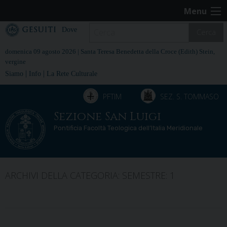
Skip
Menu
to
content
Dove
Cerca
domenica 09 agosto 2026 |
Santa Teresa Benedetta della Croce (Edith) Stein,
vergine
|
|
Siamo
Info
La Rete Culturale
PFTIM
SEZ. S. TOMMASO
Sezione San Luigi
Pontificia Facoltà Teologica dell’Italia Meridionale
ARCHIVI DELLA CATEGORIA:
SEMESTRE: 1