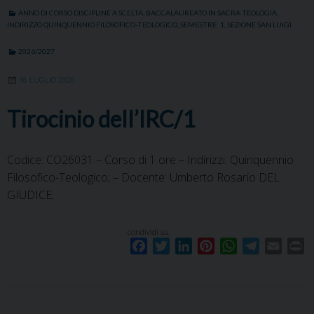
ANNO DI CORSO DISCIPLINE A SCELTA
,
BACCALAUREATO IN SACRA TEOLOGIA
,
INDIRIZZO QUINQUENNIO FILOSOFICO-TEOLOGICO
,
SEMESTRE: 1
,
SEZIONE SAN LUIGI
2026/2027
16 LUGLIO 2026
Tirocinio dell’IRC/1
Codice: CO26031 – Corso di 1 ore – Indirizzi: Quinquennio
Filosofico-Teologico; – Docente: Umberto Rosario DEL
GIUDICE;
condividi su:
F
T
L
P
W
T
E
P
a
w
i
i
h
e
m
r
c
i
n
n
a
l
a
i
e
t
k
t
t
e
i
n
b
t
e
e
s
g
l
t