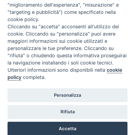
e
t
k
t
t
e
i
n
"miglioramento dell'esperienza", "misurazione" e
b
t
e
e
s
g
l
t
"targeting e pubblicità") come specificato nella
P
o
e
d
r
A
r
cookie policy.
o
o
r
I
e
p
a
Cliccando su "accetta" acconsenti all'utilizzo dei
s
k
n
s
p
m
F
I
Y
SEGUICI SU
cookie. Cliccando su "personalizza" puoi avere
t
t
a
n
o
maggiori informazioni sui cookie utilizzati e
N
c
s
u
personalizzare le tue preferenze. Cliccando su
Pontificia Facoltà Teologica
a
e
t
T
"rifiuta" o chiudendo questa informativa proseguirai
dell’Italia Meridionale
v
b
a
u
la navigazione installando i soli cookie tecnici.
Sezione San Luigi
i
o
g
b
Ulteriori informazioni sono disponibili nella
cookie
g
o
r
e
policy
completa.
k
a
a
m
t
Personalizza
i
o
Via F. Petrarca, 115 - 80122 Napoli
Rifiuta
n
Segreteria della Sezione 081/2460276-
277-278
Accetta
segreteria.sl@pftim.it