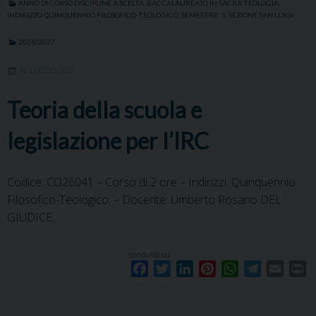
ANNO DI CORSO DISCIPLINE A SCELTA
,
BACCALAUREATO IN SACRA TEOLOGIA
,
o
e
d
r
A
r
INDIRIZZO QUINQUENNIO FILOSOFICO-TEOLOGICO
,
SEMESTRE: 1
,
SEZIONE SAN LUIGI
o
r
I
e
p
a
2026/2027
k
n
s
p
m
t
16 LUGLIO 2026
Teoria della scuola e
legislazione per l’IRC
Codice: CO26041 – Corso di 2 ore – Indirizzi: Quinquennio
Filosofico-Teologico; – Docente: Umberto Rosario DEL
GIUDICE;
condividi su:
F
T
L
P
W
T
E
P
a
w
i
i
h
e
m
r
c
i
n
n
a
l
a
i