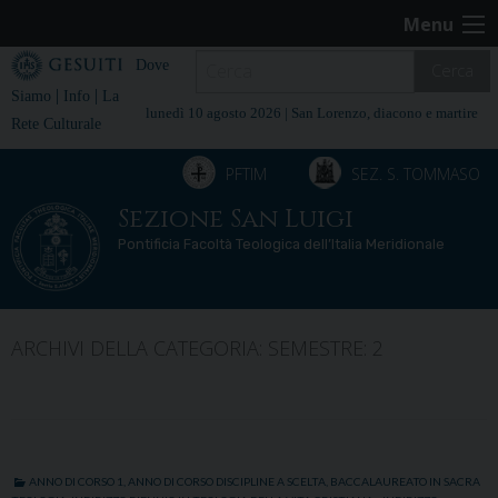
Skip
Menu
to
content
Dove
Cerca
|
|
Siamo
Info
La
lunedì 10 agosto 2026 |
San Lorenzo, diacono e martire
Rete Culturale
PFTIM
SEZ. S. TOMMASO
Sezione San Luigi
Pontificia Facoltà Teologica dell’Italia Meridionale
ARCHIVI DELLA CATEGORIA:
SEMESTRE: 2
ANNO DI CORSO 1
,
ANNO DI CORSO DISCIPLINE A SCELTA
,
BACCALAUREATO IN SACRA