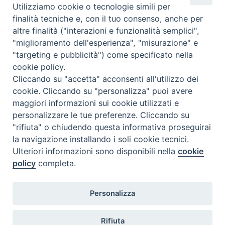
F
T
L
P
W
T
E
P
Utilizziamo cookie o tecnologie simili per
a
w
i
i
h
e
m
r
finalità tecniche e, con il tuo consenso, anche per
c
i
n
n
a
l
a
i
altre finalità ("interazioni e funzionalità semplici",
e
t
k
t
t
e
i
n
"miglioramento dell'esperienza", "misurazione" e
b
t
e
e
s
g
l
t
"targeting e pubblicità") come specificato nella
P
o
e
d
r
A
r
cookie policy.
o
o
r
I
e
p
a
Cliccando su "accetta" acconsenti all'utilizzo dei
s
k
n
s
p
m
F
I
Y
SEGUICI SU
cookie. Cliccando su "personalizza" puoi avere
t
t
a
n
o
maggiori informazioni sui cookie utilizzati e
N
c
s
u
personalizzare le tue preferenze. Cliccando su
Pontificia Facoltà Teologica
a
e
t
T
"rifiuta" o chiudendo questa informativa proseguirai
dell’Italia Meridionale
v
b
a
u
la navigazione installando i soli cookie tecnici.
Sezione San Luigi
i
o
g
b
Ulteriori informazioni sono disponibili nella
cookie
g
o
r
e
policy
completa.
k
a
a
m
t
Personalizza
i
o
Via F. Petrarca, 115 - 80122 Napoli
Rifiuta