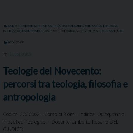
a
w
i
i
h
e
m
r
c
i
n
n
a
l
a
i
e
t
k
t
t
e
i
n
b
t
e
e
s
g
l
t
ANNO DI CORSO DISCIPLINE A SCELTA
,
BACCALAUREATO IN SACRA TEOLOGIA
,
o
e
d
r
A
r
INDIRIZZO QUINQUENNIO FILOSOFICO-TEOLOGICO
,
SEMESTRE: 2
,
SEZIONE SAN LUIGI
o
r
I
e
p
a
2026/2027
k
n
s
p
m
t
16 LUGLIO 2026
Teologie del Novecento:
percorsi tra teologia, filosofia e
antropologia
Codice: CO26062 – Corso di 2 ore – Indirizzi: Quinquennio
Filosofico-Teologico; – Docente: Umberto Rosario DEL
GIUDICE;