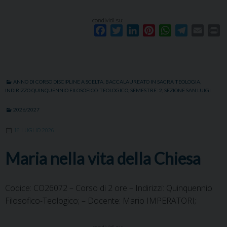
condividi su:
F
T
L
P
W
T
E
P
a
w
i
i
h
e
m
r
c
i
n
n
a
l
a
i
e
t
k
t
t
e
i
n
b
t
e
e
s
g
l
t
ANNO DI CORSO DISCIPLINE A SCELTA
,
BACCALAUREATO IN SACRA TEOLOGIA
,
o
e
d
r
A
r
INDIRIZZO QUINQUENNIO FILOSOFICO-TEOLOGICO
,
SEMESTRE: 2
,
SEZIONE SAN LUIGI
o
r
I
e
p
a
2026/2027
k
n
s
p
m
t
16 LUGLIO 2026
Maria nella vita della Chiesa
Codice: CO26072 – Corso di 2 ore – Indirizzi: Quinquennio
Filosofico-Teologico; – Docente: Mario IMPERATORI;