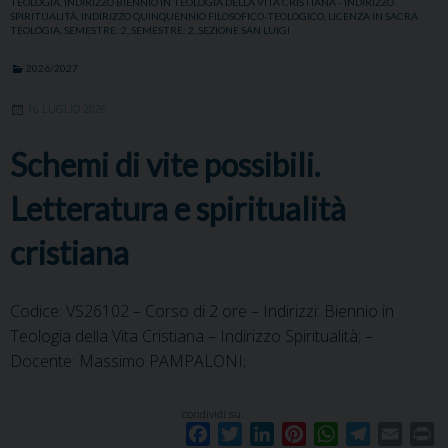
TEOLOGIA
,
INDIRIZZO BIENNIO IN TEOLOGIA DELLA VITA CRISTIANA - INDIRIZZO
SPIRITUALITÀ
,
INDIRIZZO QUINQUENNIO FILOSOFICO-TEOLOGICO
,
LICENZA IN SACRA
TEOLOGIA
,
SEMESTRE: 2
,
SEMESTRE: 2
,
SEZIONE SAN LUIGI
2026/2027
16 LUGLIO 2026
Schemi di vite possibili.
Letteratura e spiritualità
cristiana
Codice: VS26102 – Corso di 2 ore – Indirizzi: Biennio in
Teologia della Vita Cristiana – Indirizzo Spiritualità; –
Docente: Massimo PAMPALONI;
condividi su:
F
T
L
P
W
T
E
P