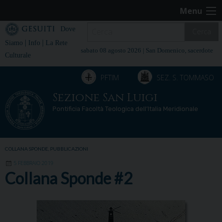
Skip
Menu
to
content
Dove
Cerca
|
|
Siamo
Info
La Rete
sabato 08 agosto 2026 |
San Domenico, sacerdote
Culturale
PFTIM
SEZ. S. TOMMASO
Sezione San Luigi
Pontificia Facoltà Teologica dell’Italia Meridionale
COLLANA SPONDE
,
PUBBLICAZIONI
5 FEBBRAIO 2019
Collana Sponde #2