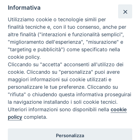
e
t
k
t
t
e
i
n
Informativa
b
t
e
e
s
g
l
t
Utilizziamo cookie o tecnologie simili per
o
e
d
r
A
r
«
Offerta formativa per le
Dabar A.A. 2024-25
»
finalità tecniche e, con il tuo consenso, anche per
o
r
I
e
p
a
Licenze 2024-25
altre finalità ("interazioni e funzionalità semplici",
k
n
s
p
m
"miglioramento dell'esperienza", "misurazione" e
t
"targeting e pubblicità") come specificato nella
cookie policy.
Cliccando su "accetta" acconsenti all'utilizzo dei
F
I
Y
SEGUICI SU
cookie. Cliccando su "personalizza" puoi avere
a
n
o
maggiori informazioni sui cookie utilizzati e
c
s
u
personalizzare le tue preferenze. Cliccando su
Pontificia Facoltà Teologica
e
t
T
"rifiuta" o chiudendo questa informativa proseguirai
dell’Italia Meridionale
b
a
u
la navigazione installando i soli cookie tecnici.
Sezione San Luigi
o
g
b
Ulteriori informazioni sono disponibili nella
cookie
o
r
e
policy
completa.
k
a
m
Personalizza