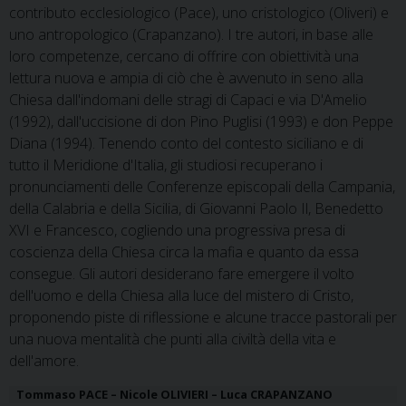
contributo ecclesiologico (Pace), uno cristologico (Oliveri) e
uno antropologico (Crapanzano). I tre autori, in base alle
loro competenze, cercano di offrire con obiettività una
lettura nuova e ampia di ciò che è avvenuto in seno alla
Chiesa dall'indomani delle stragi di Capaci e via D'Amelio
(1992), dall'uccisione di don Pino Puglisi (1993) e don Peppe
Diana (1994). Tenendo conto del contesto siciliano e di
tutto il Meridione d'Italia, gli studiosi recuperano i
pronunciamenti delle Conferenze episcopali della Campania,
della Calabria e della Sicilia, di Giovanni Paolo Il, Benedetto
XVI e Francesco, cogliendo una progressiva presa di
coscienza della Chiesa circa la mafia e quanto da essa
consegue. Gli autori desiderano fare emergere il volto
dell'uomo e della Chiesa alla luce del mistero di Cristo,
proponendo piste di riflessione e alcune tracce pastorali per
una nuova mentalità che punti alla civiltà della vita e
dell'amore.
Tommaso PACE – Nicole OLIVIERI – Luca CRAPANZANO