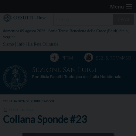
Skip
Menu
to
content
Dove
Cerca
domenica 09 agosto 2026 |
Santa Teresa Benedetta della Croce (Edith) Stein,
vergine
|
|
Siamo
Info
La Rete Culturale
PFTIM
SEZ. S. TOMMASO
Sezione San Luigi
Pontificia Facoltà Teologica dell’Italia Meridionale
COLLANA SPONDE
,
PUBBLICAZIONI
28 MAGGIO 2024
Collana Sponde #23