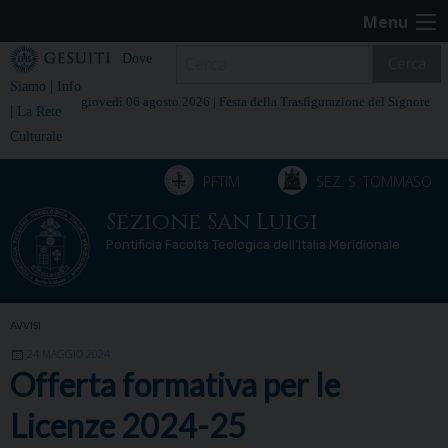
Skip
Menu
to
content
Dove
Cerca
|
Siamo
Info
giovedì 06 agosto 2026 |
Festa della Trasfigurazione del Signore
|
La Rete
Culturale
PFTIM
SEZ. S. TOMMASO
Sezione San Luigi
Pontificia Facoltà Teologica dell’Italia Meridionale
AVVISI
24 MAGGIO 2024
Offerta formativa per le
Licenze 2024-25