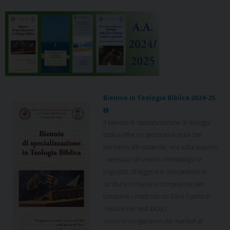
Biennio in Teologia Biblica 2024-25
Il biennio di specializzazione in teologia
biblica offre un percorso di studi che
permetta allo studente, una volta acquisiti
i necessari strumenti metodologici e
linguistici, di leggere e interpretare la
Scrittura in maniera competente per
conoscere i modi con cui Dio e l’uomo si
rivelano nei testi biblici.
I corsi si svolgeranno dal martedì al