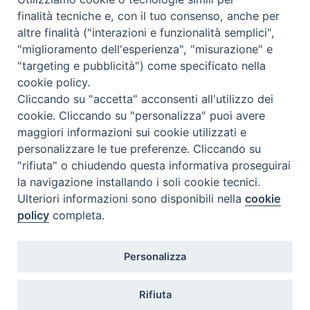
o
e
d
r
A
r
«
Borsa di Studio
Angiolino e
Collana Sponde #23
»
finalità tecniche e, con il tuo consenso, anche per
o
r
I
e
p
a
Giovanni Acquisti
altre finalità ("interazioni e funzionalità semplici",
k
n
s
p
m
"miglioramento dell'esperienza", "misurazione" e
t
"targeting e pubblicità") come specificato nella
cookie policy.
Cliccando su "accetta" acconsenti all'utilizzo dei
F
I
Y
SEGUICI SU
cookie. Cliccando su "personalizza" puoi avere
a
n
o
maggiori informazioni sui cookie utilizzati e
c
s
u
personalizzare le tue preferenze. Cliccando su
Pontificia Facoltà Teologica
e
t
T
"rifiuta" o chiudendo questa informativa proseguirai
dell’Italia Meridionale
b
a
u
la navigazione installando i soli cookie tecnici.
Sezione San Luigi
o
g
b
Ulteriori informazioni sono disponibili nella
cookie
o
r
e
policy
completa.
k
a
m
Personalizza
Via F. Petrarca, 115 - 80122 Napoli
Rifiuta
Segreteria della Sezione 081/2460276-