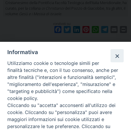
Cristianesimo della Pontificia Facoltà Teologica dell’Italia Meridionale; ha
curato, per la collana
oi Christianoi
del Pozzo di Giacobbe, tra gli altri, il
volume
Gesù e i Messia di Israele
.
condividi su:
F
T
L
P
W
T
E
P
a
w
i
i
h
e
m
r
c
i
n
n
a
l
a
i
e
t
k
t
t
e
i
n
Informativa
b
t
e
e
s
g
l
t
Utilizziamo cookie o tecnologie simili per
o
e
d
r
A
r
«
Esami straordinaria inverno
Collana Sponde #4
»
finalità tecniche e, con il tuo consenso, anche per
o
r
I
e
p
a
2018-19
altre finalità ("interazioni e funzionalità semplici",
k
n
s
p
m
"miglioramento dell'esperienza", "misurazione" e
t
"targeting e pubblicità") come specificato nella
cookie policy.
Cliccando su "accetta" acconsenti all'utilizzo dei
F
I
Y
SEGUICI SU
cookie. Cliccando su "personalizza" puoi avere
a
n
o
maggiori informazioni sui cookie utilizzati e
c
s
u
personalizzare le tue preferenze. Cliccando su
Pontificia Facoltà Teologica