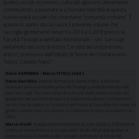
(politici, sociali, economici, culturali) agiscono attivamente
contribuendo a plasmare e a formare l’identità di questa
nuova realtà sociale che chiamiamo “comunità cristiane”. È
questo lo spirito da cui nasce il presente volume che
raccoglie gli interventi tenuti tra 2016 e il 2018 presso la
Facoltà Teologica dell’Italia Meridionale – sez. San Luigi
nell’ambito del ciclo di lezioni “Le città del cristianesimo
antico”, promosso dall’Istituto di Storia del Cristianesimo
“Mons. Cataldo Naro”.
Dario GARRIBBA – Marco VITELLI (edd.)
Dario Garribba
. Dottore di ricerca in Storia Antica, è docente
incaricato presso la Pontificia Facoltà Teologica dell’Italia Meridionale
(sez. San Luigi). Tra i suoi campi di ricerca la realtà storico-sociale del
giudaismo del secondo tempio e le relazioni tra giudei e cristiani nel I
secolo. Per la collana
oi Christianoi
del Pozzo di Giacobbe ha curato, tra
gli altri, i volumi
Gesù e la storia
e
La tradizione di Gesù-Le tradizioni su
Gesù
.
Marco Vitelli
. Insegna materie letterarie al Liceo Classico. È Dottore di
ricerca in Storia Antica e si occupa dello studio dei gruppi giudaici al
tempo di Gesù. È membro del Consiglio dell’Istituto di Storia del