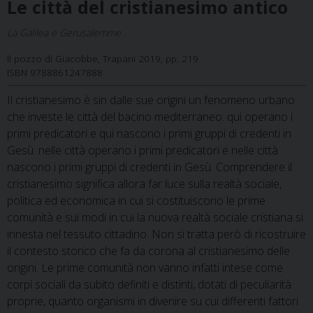
Le città del cristianesimo antico
La Galilea e Gerusalemme
Il pozzo di Giacobbe, Trapani 2019, pp. 219
ISBN 9788861247888
Il cristianesimo è sin dalle sue origini un fenomeno urbano
che investe le città del bacino mediterraneo: qui operano i
primi predicatori e qui nascono i primi gruppi di credenti in
Gesù: nelle città operano i primi predicatori e nelle città
nascono i primi gruppi di credenti in Gesù. Comprendere il
cristianesimo significa allora far luce sulla realtà sociale,
politica ed economica in cui si costituiscono le prime
comunità e sui modi in cui la nuova realtà sociale cristiana si
innesta nel tessuto cittadino. Non si tratta però di ricostruire
il contesto storico che fa da corona al cristianesimo delle
origini. Le prime comunità non vanno infatti intese come
corpi sociali da subito definiti e distinti, dotati di peculiarità
proprie, quanto organismi in divenire su cui differenti fattori