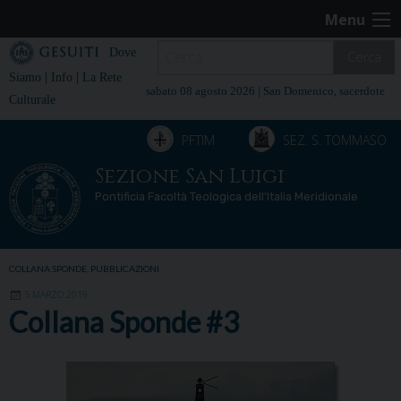
Skip
Menu
to
content
Dove
Cerca
|
|
Siamo
Info
La Rete
sabato 08 agosto 2026 |
San Domenico, sacerdote
Culturale
PFTIM
SEZ. S. TOMMASO
Sezione San Luigi
Pontificia Facoltà Teologica dell’Italia Meridionale
COLLANA SPONDE
,
PUBBLICAZIONI
5 MARZO 2019
Collana Sponde #3