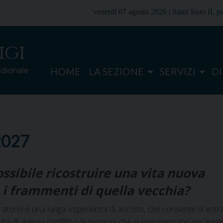
venerdì 07 agosto 2026 |
Santi Sisto II, 
igi
ridionale
HOME
LA SEZIONE
SERVIZI
D
 2027
ossibile ricostruire una vita nuova
 i frammenti di quella vecchia?
oratorio è una lunga esperienza di ascolto, che consente di entrar
ha di vivere i conflitti o le tensioni che si sperimentano nei lega