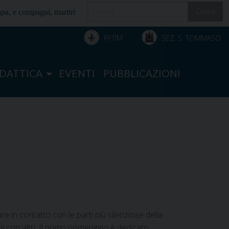
Cerca
papa, e compagni, martiri
PFTIM
SEZ. S. TOMMASO
IDATTICA
EVENTI
PUBBLICAZIONI
e in contatto con le parti più silenziose della
mi con altri. Il primo pomeriggio è dedicato