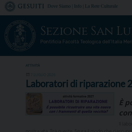
Skip
Dove Siamo
|
Info
|
La Rete Culturale
to
content
Sezione San Lu
Pontificia Facoltà Teologica dell’Italia Me
ATTIVITÀ
7 LUGLIO 2026
Laboratori di riparazione
È p
con
Il lab
nostra vita. Tra queste, figura il modo che ciascuno 