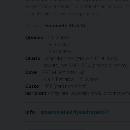
all’esercizio del sentire. La mattinata del sabato con
concettualizzazione dell’esperienza.
A cura di
Emanuele IULA S.I.
Quando
: 5-6 marzo
9-10 aprile
7-8 maggio
Orario
: venerdì pomeriggio, ore 15.00-19.00
sabato, ore 9.00-17.30 (pranzo al sacco)
Dove
: PFTIM Sez. San Luigi
Via F. Petrarca 115, Napoli
Costo
: 35€ (per i non iscritti)
Iscrizioni
: compilare l’apposito modulo sottostante
info
:
emanueleiula@jesuits.net