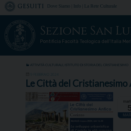
Skip
Dove Siamo
|
Info
|
La Rete Culturale
to
content
Sezione San Lu
Pontificia Facoltà Teologica dell’Italia Me
ATTIVITÀ CULTURALI
,
ISTITUTO DI STORIA DEL CRISTIANESIMO
9 FEBBRAIO 2024
Le Città del Cristianesimo
mart
MAR