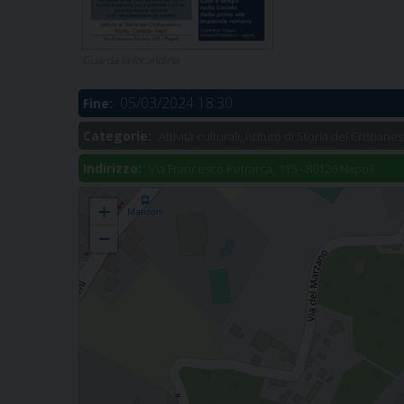
Guarda la locandina
05/03/2024 18:30
Fine:
Categorie:
Attività culturali, Istituto di Storia del Cristian
Indirizzo:
Via Francesco Petrarca, 115 - 80126 Napoli
Le Città del Cristianesimo Antico: Corinto
+
−