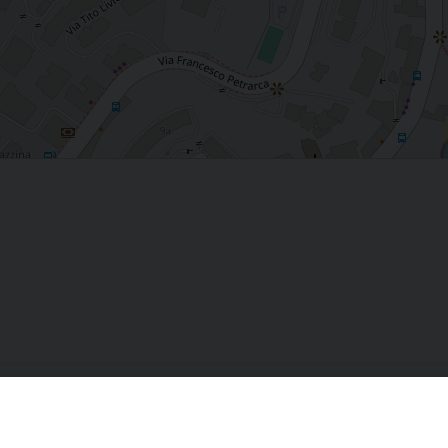
a Sinodale
Oasi nelle