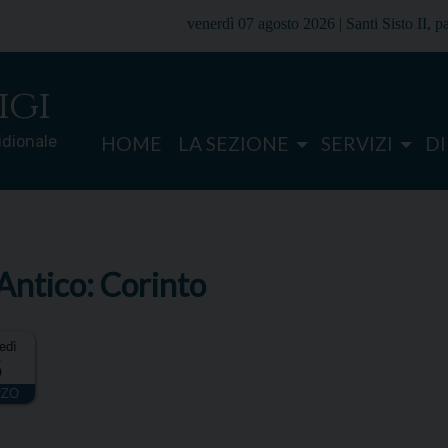
venerdì 07 agosto 2026 |
Santi Sisto II, 
igi
ridionale
HOME
LA SEZIONE
SERVIZI
D
 Antico: Corinto
edì
5
ZO