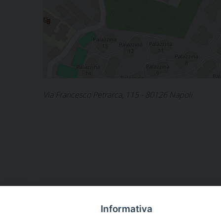
Via Francesco Petrarca, 115 - 80126 Napoli
«
La liturgia segno del cammino di unità nella Chies
Informativa